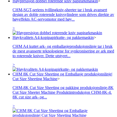
Høypresisjon dobbel roterende kniv papirarkmaskin
>
CHM-SGT-seriens tvillingkniv-sheeter tar i bruk avansert
design av doble roterende knivsylindere som drives direkte av
høyeffekts AC-servomotor med høy...
>
Høykvalitets A4-kopipapirkutte- og pakkemaskin
>
CHM A4 kuttet ark- og emballasjeproduksjonslinje tar i bruk
de mest avanserte teknologiene for synkronisering av ark med
to roterende kniver. Dette utstyret...
>
CHM 8K Cut Size Sheeting og Emballasje produksjonslinje|
Cut Size Sheeting Machine
>
CHM-8K Cut Size Sheeting og pakking produksjonslinje-8K
Cut Size Sheeter Machine Produktintroduksjon CHM-8K-4.
8K cut size ark- og...
>