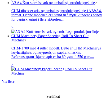
A3 A4 Kutt størrelse ark og emballasje produksjonslinje
>
CHM tilpasser ark- og emballasjeproduksjonslinje i A3&A4-
format. Denne modellen er i stand til å møte kundenes behov
for papirskjæring i flere-størrelser,...
>
CHM Machinery Paper Sheeting Roll To Sheet Cut
Machine
>
CHM-1700 med 4 ruller modell. Dette er CHM Machinerys
høyhastighets og høypresisjon papirarkmaskin.
Referansegram skjærepapir er fra 60 gsm til 550 gsm....
>
Vis flere
Sertifikat