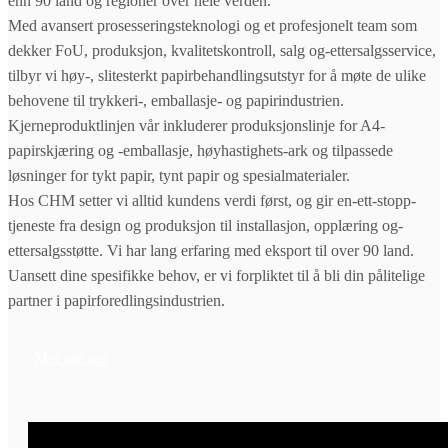
enn 90 land og regioner over hele verden.
Med avansert prosesseringsteknologi og et profesjonelt team som
dekker FoU, produksjon, kvalitetskontroll, salg og-ettersalgsservice,
tilbyr vi høy-, slitesterkt papirbehandlingsutstyr for å møte de ulike
behovene til trykkeri-, emballasje- og papirindustrien.
Kjerneproduktlinjen vår inkluderer produksjonslinje for A4-
papirskjæring og -emballasje, høyhastighets-ark og tilpassede
løsninger for tykt papir, tynt papir og spesialmaterialer.
Hos CHM setter vi alltid kundens verdi først, og gir en-ett-stopp-
tjeneste fra design og produksjon til installasjon, opplæring og-
ettersalgsstøtte. Vi har lang erfaring med eksport til over 90 land.
Uansett dine spesifikke behov, er vi forpliktet til å bli din pålitelige
partner i papirforedlingsindustrien.
Mer om oss