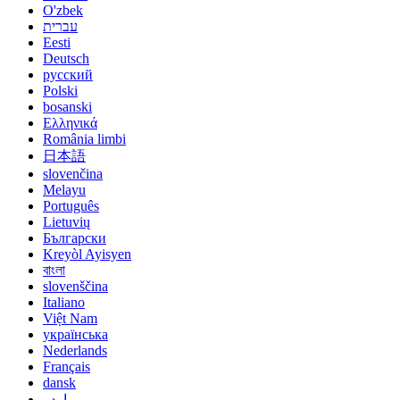
O'zbek
עברית
Eesti
Deutsch
русский
Polski
bosanski
Ελληνικά
România limbi
日本語
slovenčina
Melayu
Português
Lietuvių
Български
Kreyòl Ayisyen
বাংলা
slovenščina
Italiano
Việt Nam
українська
Nederlands
Français
dansk
اردو