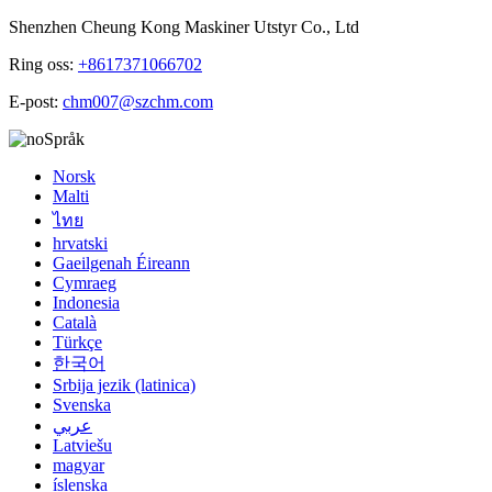
Shenzhen Cheung Kong Maskiner Utstyr Co., Ltd
Ring oss:
+8617371066702
E-post:
chm007@szchm.com
Språk
Norsk
Malti
ไทย
hrvatski
Gaeilgenah Éireann
Cymraeg
Indonesia
Català
Türkçe
한국어
Srbija jezik (latinica)
Svenska
عربي
Latviešu
magyar
íslenska