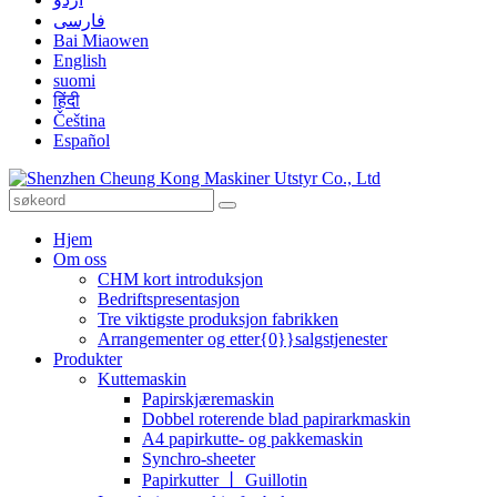
فارسی
Bai Miaowen
English
suomi
हिंदी
Čeština
Español
Hjem
Om oss
CHM kort introduksjon
Bedriftspresentasjon
Tre viktigste produksjon fabrikken
Arrangementer og etter{0}}salgstjenester
Produkter
Kuttemaskin
Papirskjæremaskin
Dobbel roterende blad papirarkmaskin
A4 papirkutte- og pakkemaskin
Synchro-sheeter
Papirkutter 丨 Guillotin