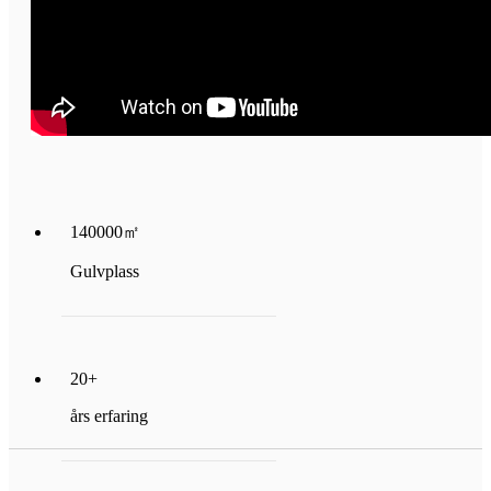
140000
㎡
Gulvplass
20
+
års erfaring