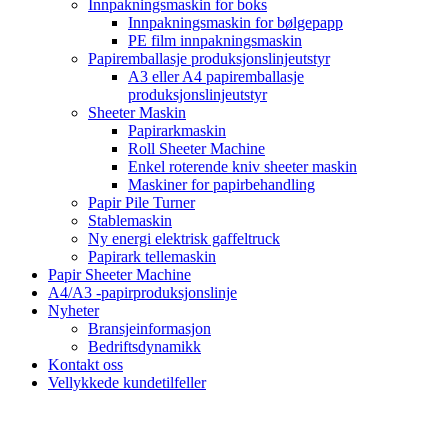
Innpakningsmaskin for boks
Innpakningsmaskin for bølgepapp
PE film innpakningsmaskin
Papiremballasje produksjonslinjeutstyr
A3 eller A4 papiremballasje
produksjonslinjeutstyr
Sheeter Maskin
Papirarkmaskin
Roll Sheeter Machine
Enkel roterende kniv sheeter maskin
Maskiner for papirbehandling
Papir Pile Turner
Stablemaskin
Ny energi elektrisk gaffeltruck
Papirark tellemaskin
Papir Sheeter Machine
A4/A3 -papirproduksjonslinje
Nyheter
Bransjeinformasjon
Bedriftsdynamikk
Kontakt oss
Vellykkede kundetilfeller