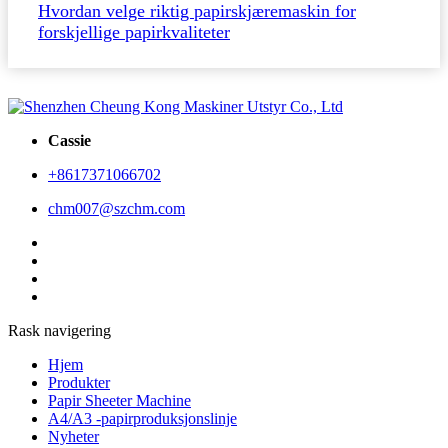
Hvordan velge riktig papirskjæremaskin for
Jun
forskjellige papirkvaliteter
Cassie
+8617371066702
chm007@szchm.com
Rask navigering
Hjem
Produkter
Papir Sheeter Machine
A4/A3 -papirproduksjonslinje
Nyheter