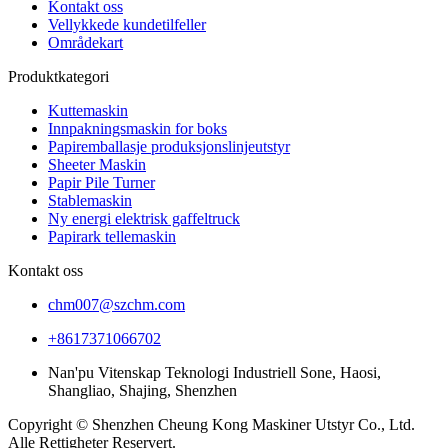
Kontakt oss
Vellykkede kundetilfeller
Områdekart
Produktkategori
Kuttemaskin
Innpakningsmaskin for boks
Papiremballasje produksjonslinjeutstyr
Sheeter Maskin
Papir Pile Turner
Stablemaskin
Ny energi elektrisk gaffeltruck
Papirark tellemaskin
Kontakt oss
chm007@szchm.com
+8617371066702
Nan'pu Vitenskap Teknologi Industriell Sone, Haosi,
Shangliao, Shajing, Shenzhen
Copyright © Shenzhen Cheung Kong Maskiner Utstyr Co., Ltd.
Alle Rettigheter Reservert.